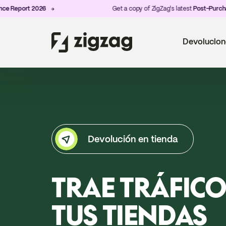
t 2026
Get a copy of ZigZag's latest
Post-Purchase Exper
Devolucion
Devolución en tienda
TRAE TRÁFICO
TUS TIENDAS