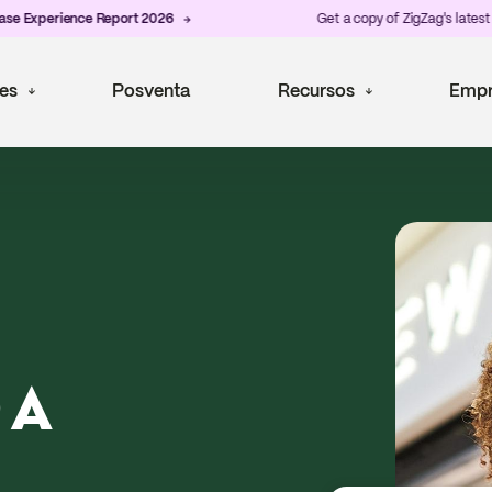
ience Report 2026
Get a copy of ZigZag's latest
Post-Pur
es
Posventa
Recursos
Empr
 A