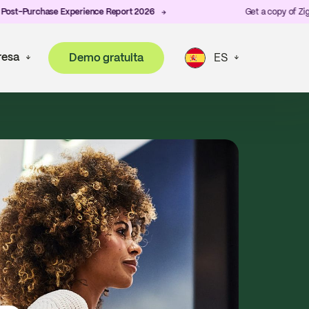
chase Experience Report 2026
Get a copy of ZigZag's lat
esa
Demo gratuita
ES