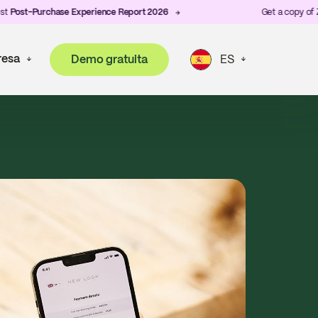
-Purchase Experience Report 2026
Get a copy of ZigZag's
esa
Demo gratuita
ES