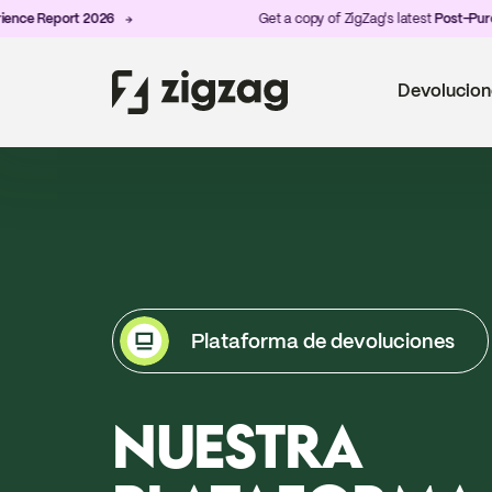
Report 2026
Get a copy of ZigZag's latest
Post-Purchase E
Devolucion
Plataforma de devoluciones
NUESTRA