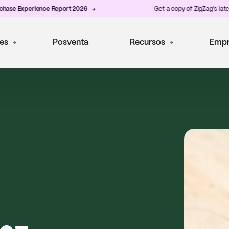
xperience Report 2026
Get a copy of ZigZag's latest
Post
es
Posventa
Recursos
Empr