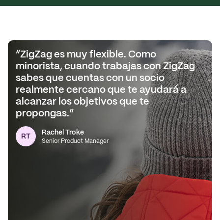
“ZigZag es muy flexible. Como
minorista, cuando trabajas con ZigZag
sabes que cuentas con un socio
realmente cercano que te ayudará a
alcanzar los objetivos que te
propongas.”
Dan Grunwerg
DG
Senior Director
Rachel Troke
RT
Senior Product Manager
Colin Dawes
CD
Head of Logistics