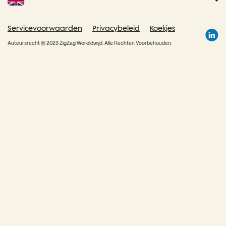
Portaal voor retouren
Servicevoorwaarden
Privacybeleid
Koekjes
Auteursrecht © 2023
ZigZag Wereldwijd
. Alle Rechten Voorbehouden.
Door Global Blue
Bedrijf
Kantoor
ZigZag c/o Global Blue
Over ons
Carrières
7e verdieping,
52 Grosvenor Gardens,
Londen,
SW1W 0AU