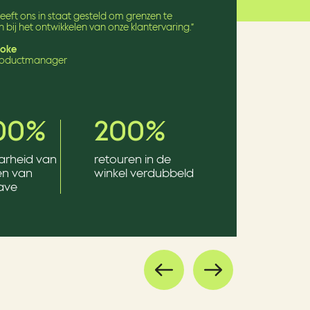
eeft ons in staat gesteld om grenzen te
 bij het ontwikkelen van onze klantervaring.”
roke
productmanager
100%
200%
arheid van
retouren in de
en van
winkel verdubbeld
ave