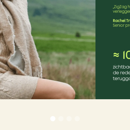
„ZigZag h
verleggen
Rachel T
Senior 
≈ 
zichtba
de red
terugg