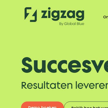
On
Succesv
Resultaten levere
Demo boeken
Bekijk hoe het we