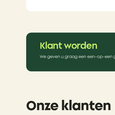
Klant worden
We geven u graag een een-op-een ge
Onze klanten